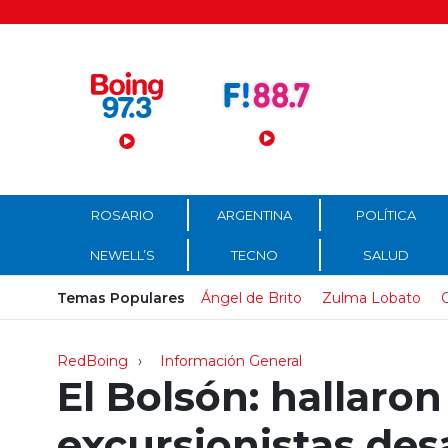
Menú Principal
ROSARIO
ARGENTINA
POLÍTICA
NEWELL’S
TECNO
SALUD
Temas Populares
Ángel de Brito
Zulma Lobato
C
RedBoing
Información General
El Bolsón: hallaron
excursionistas des