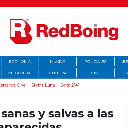
ECONOMÍA
MUNDO
POLICIALES
JU
INF. GENERAL
CULTURA
CINE
artelera Cine
Silvina Luna
Salta 2141
 sanas y salvas a las
aparecidas