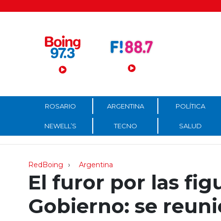
Menú Principal
ROSARIO
ARGENTINA
POLÍTICA
NEWELL’S
TECNO
SALUD
RedBoing
Argentina
El furor por las fig
Gobierno: se reuni