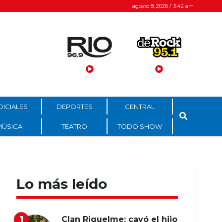
agosto 8, 2026 / 3:42 am
DICIALES
DEPORTES
CENTRAL
MÚSICA
TEATRO
TODO SHOW
Lo más leído
Clan Riquelme: cayó el hijo