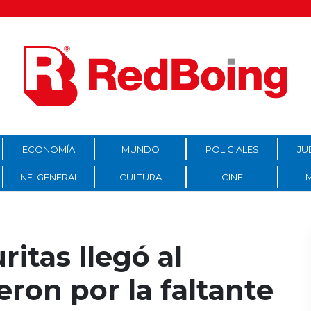
ECONOMÍA
MUNDO
POLICIALES
JU
INF. GENERAL
CULTURA
CINE
uritas llegó al
eron por la faltante