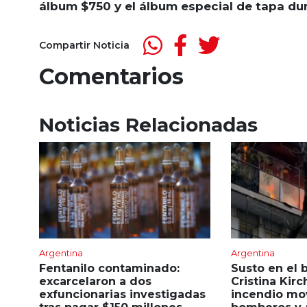
álbum $750 y el álbum especial de tapa dur
Compartir Noticia
Comentarios
Noticias Relacionadas
Argentina
Argentina
Fentanilo contaminado:
Susto en el 
excarcelaron a dos
Cristina Kirc
exfuncionarias investigadas
incendio mov