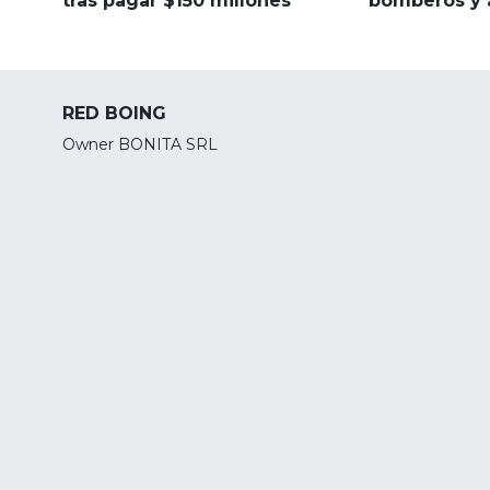
tras pagar $150 millones
bomberos y 
RED BOING
Owner BONITA SRL