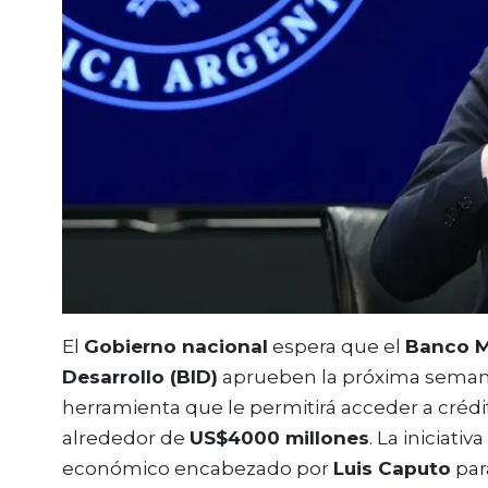
El
Gobierno nacional
espera que el
Banco M
Desarrollo (BID)
aprueben la próxima sema
herramienta que le permitirá acceder a crédi
alrededor de
US$4000 millones
. La iniciati
económico encabezado por
Luis Caputo
par