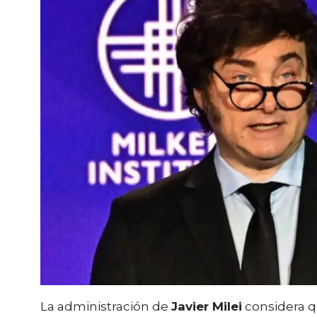
La administración de
Javier Milei
considera q