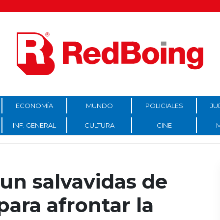
ECONOMÍA
MUNDO
POLICIALES
JU
INF. GENERAL
CULTURA
CINE
un salvavidas de
ara afrontar la