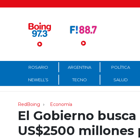
Menú Principal
ROSARIO
ARGENTINA
POLÍTICA
NEWELL’S
TECNO
SALUD
RedBoing
Economía
El Gobierno busca 
US$2500 millones p