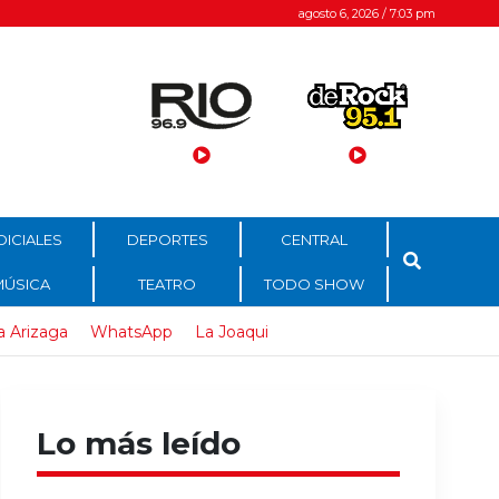
agosto 6, 2026 / 7:03 pm
DICIALES
DEPORTES
CENTRAL
MÚSICA
TEATRO
TODO SHOW
a Arizaga
WhatsApp
La Joaqui
Lo más leído