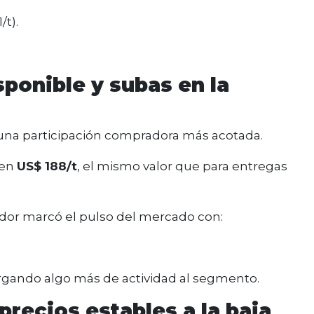
/t).
sponible y subas en la
 una participación compradora más acotada.
 en
US$ 188/t
, el mismo valor que para entregas
dor marcó el pulso del mercado con:
orgando algo más de actividad al segmento.
precios estables a la baja