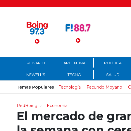
Menú Principal
ROSARIO
ARGENTINA
POLÍTICA
NEWELL’S
TECNO
SALUD
Temas Populares
Tecnología
Facundo Moyano
C
RedBoing
Economía
El mercado de gran
la semana con cere