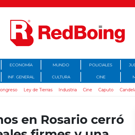
ECONOMÍA
MUNDO
POLICIALES
JU
INF. GENERAL
CULTURA
CINE
ongreso
Ley de Tierras
Industria
Cine
Caputo
Candel
os en Rosario cerró
ales firmes y una