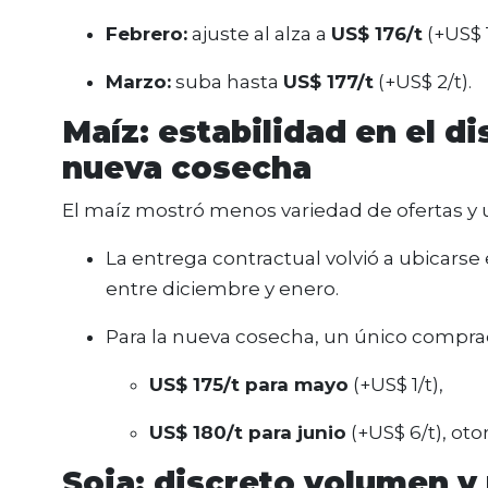
Febrero:
ajuste al alza a
US$ 176/t
(+US$ 1
Marzo:
suba hasta
US$ 177/t
(+US$ 2/t).
Maíz: estabilidad en el di
nueva cosecha
El maíz mostró menos variedad de ofertas y
La entrega contractual volvió a ubicarse
entre diciembre y enero.
Para la nueva cosecha, un único compra
US$ 175/t para mayo
(+US$ 1/t),
US$ 180/t para junio
(+US$ 6/t), ot
Soja: discreto volumen y 