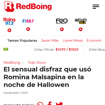
Menú Principal
Temas Populares
Javier Milei
Lionel Messi
Economía
$1470 / $1520
$1
Dólar Oficial:
Dólar Blue:
RedBoing
Todo Show
El sensual disfraz que usó
Romina Malsapina en la
noche de Hallowen
noviembre 1, 2021