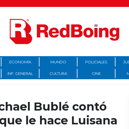
ECONOMÍA
MUNDO
POLICIALES
JU
INF. GENERAL
CULTURA
CINE
ichael Bublé contó
que le hace Luisana