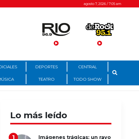
agosto 7, 2026 / 7:05 am
DICIALES
DEPORTES
CENTRAL
MÚSICA
TEATRO
TODO SHOW
Lo más leído
Imágenes trágicas: un rayo