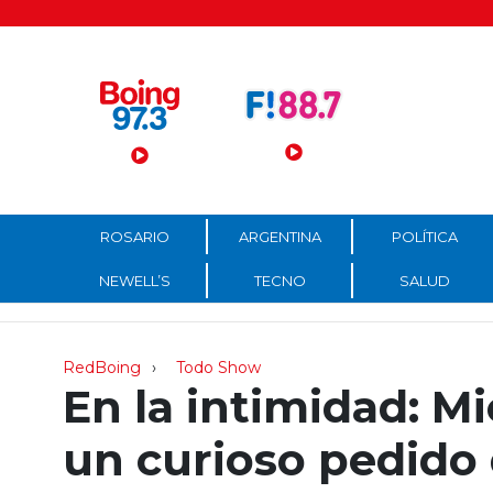
Menú Principal
ROSARIO
ARGENTINA
POLÍTICA
NEWELL’S
TECNO
SALUD
RedBoing
Todo Show
En la intimidad: M
un curioso pedido 