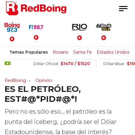
Menú Principal
Temas Populares
Rosario
Santa Fe
Estados Unidos
$1470 / $1520
$1505 / $1
Dólar Oficial:
Dólar Blue:
RedBoing
Opinión
ES EL PETRÓLEO,
EST#@*PID#@*!
Pero no es sólo eso… el petróleo es la
punta del iceberg, ¿podría ser el Dólar
Estadounidense, la base del interés?