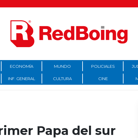
ECONOMÍA
MUNDO
POLICIALES
JU
INF. GENERAL
CULTURA
CINE
primer Papa del sur