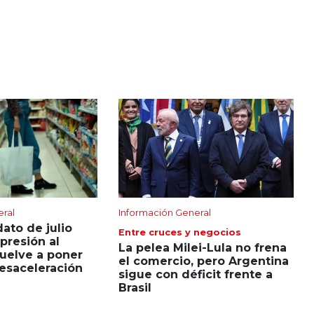
eral
Información General
dato de julio
Entre cruces y negocios
presión al
La pelea Milei-Lula no frena
uelve a poner
el comercio, pero Argentina
esaceleración
sigue con déficit frente a
Brasil