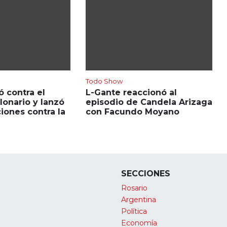
Todo Show
ó contra el
L-Gante reaccionó al
onario y lanzó
episodio de Candela Arizaga
iones contra la
con Facundo Moyano
SECCIONES
Rosario
Argentina
Política
Economía