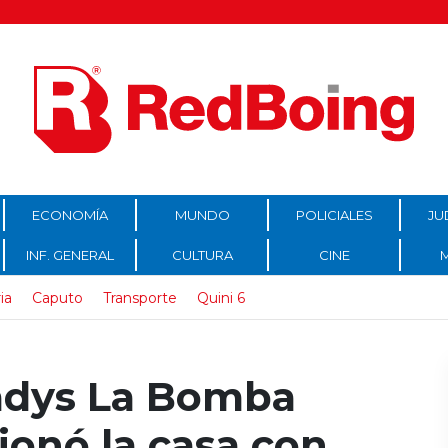
ECONOMÍA
MUNDO
POLICIALES
JU
INF. GENERAL
CULTURA
CINE
ia
Caputo
Transporte
Quini 6
adys La Bomba
onó la casa con