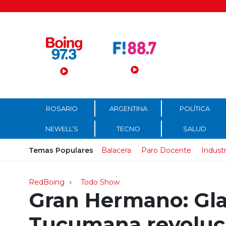
Menú Principal
ROSARIO
ARGENTINA
POLÍTICA
NEWELL’S
TECNO
SALUD
Temas Populares
Balacera
Paro Docente
Industr
RedBoing
Todo Show
Gran Hermano: Gl
Tucumana revoluci