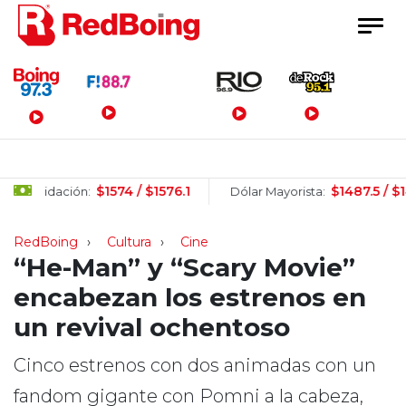
Menú Principal
$1574 / $1576.1
$1487.5 / $1496.5
ión:
Dólar Mayorista:
RedBoing
Cultura
Cine
“He-Man” y “Scary Movie”
encabezan los estrenos en
un revival ochentoso
Cinco estrenos con dos animadas con un
fandom gigante con Pomni a la cabeza,