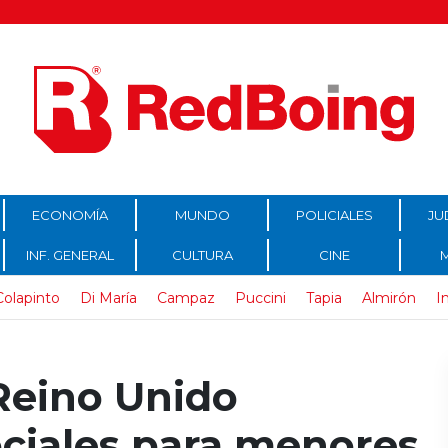
ECONOMÍA
MUNDO
POLICIALES
JU
INF. GENERAL
CULTURA
CINE
Colapinto
Di María
Campaz
Puccini
Tapia
Almirón
I
Reino Unido
ociales para menores