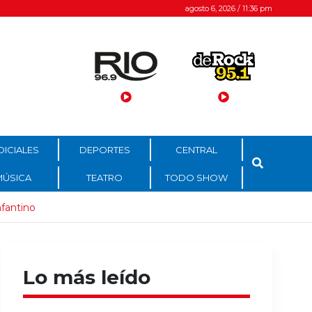
agosto 6, 2026 / 11:36 pm
DICIALES
DEPORTES
CENTRAL
MÚSICA
TEATRO
TODO SHOW
nfantino
Lo más leído