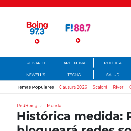
Menú Principal
ROSARIO
ARGENTINA
POLÍTICA
NEWELL’S
TECNO
SALUD
Temas Populares
Clausura 2026
Scaloni
River
RedBoing
Mundo
Histórica medida: 
bloqueará redes s