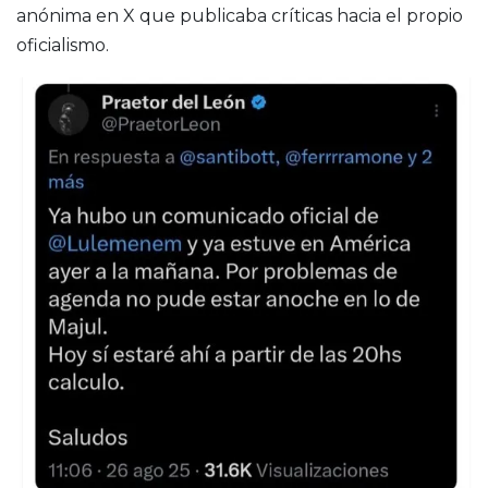
anónima en X que publicaba críticas hacia el propio
oficialismo.