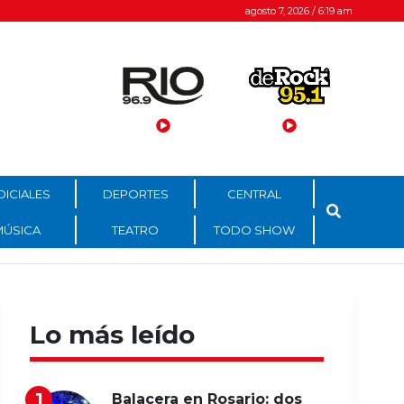
agosto 7, 2026 / 6:19 am
DICIALES
DEPORTES
CENTRAL
MÚSICA
TEATRO
TODO SHOW
Lo más leído
Balacera en Rosario: dos