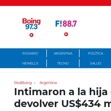
Menú Principal
ROSARIO
ARGENTINA
POLÍTICA
NEWELL’S
TECNO
SALUD
RedBoing
Argentina
Intimaron a la hij
devolver US$434 m