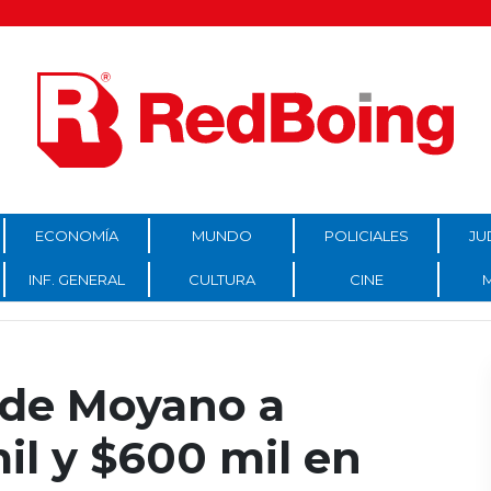
ECONOMÍA
MUNDO
POLICIALES
JU
INF. GENERAL
CULTURA
CINE
a de Moyano a
il y $600 mil en