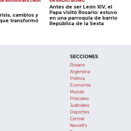
ue encontrará León
EN RADIO BOING
Antes de ser León XIV, el
Papa visitó Rosario: estuvo
risis, cambios y
en una parroquia de barrio
 que transformó
República de la Sexta
SECCIONES
Rosario
Argentina
Política
Economía
Mundo
Policiales
Judiciales
Deportes
Central
Newell’s