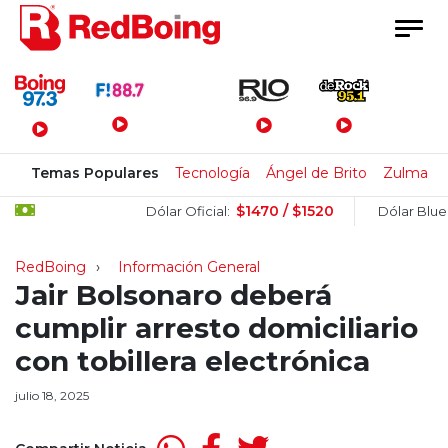
Menú Principal
Temas Populares
Tecnología
Ángel de Brito
Zulma L
$1470 / $1520
$1
Dólar Oficial:
Dólar Blue:
RedBoing
Información General
Jair Bolsonaro deberá
cumplir arresto domiciliario
con tobillera electrónica
julio 18, 2025