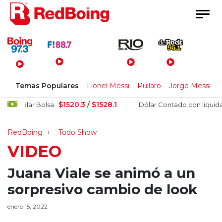
Menú Principal
Temas Populares
Lionel Messi
Pullaro
Jorge Messi
C
$1520.3 / $1528.1
Dólar Bolsa:
Dólar Contado con liquidació
RedBoing
Todo Show
VIDEO
Juana Viale se animó a un
sorpresivo cambio de look
enero 15, 2022