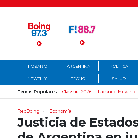
Menú Principal
ROSARIO
ARGENTINA
POLÍTICA
NEWELL’S
TECNO
SALUD
Temas Populares
Clausura 2026
Facundo Moyano
RedBoing
Economía
Justicia de Estados
de Argentina en ju