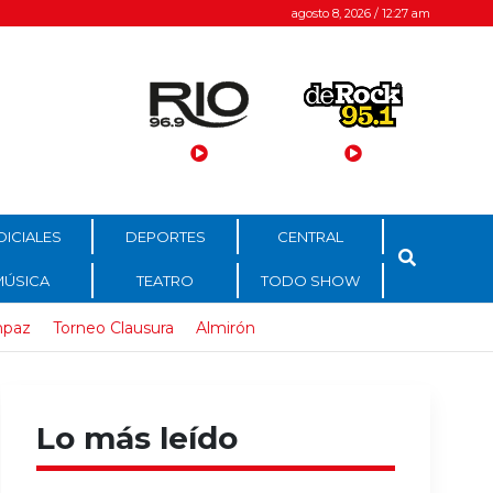
agosto 8, 2026 / 12:27 am
DICIALES
DEPORTES
CENTRAL
MÚSICA
TEATRO
TODO SHOW
paz
Torneo Clausura
Almirón
Lo más leído