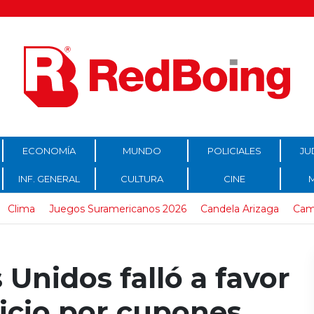
ECONOMÍA
MUNDO
POLICIALES
JU
INF. GENERAL
CULTURA
CINE
Clima
Juegos Suramericanos 2026
Candela Arizaga
Cam
 Unidos falló a favor
icio por cupones