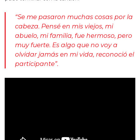
“Se me pasaron muchas cosas por la
cabeza. Pensé en mis viejos, mi
abuelo, mi familia, fue hermoso, pero
muy fuerte. Es algo que no voy a
olvidar jamás en mi vida, reconoció el
participante”.