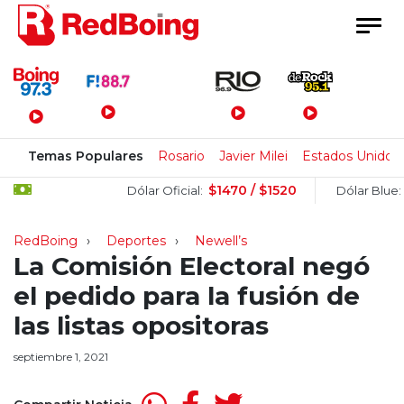
Menú Principal
Temas Populares
Rosario
Javier Milei
Estados Unidos
$1470 / $1520
$1505
Dólar Oficial:
Dólar Blue:
RedBoing
Deportes
Newell’s
La Comisión Electoral negó
el pedido para la fusión de
las listas opositoras
septiembre 1, 2021