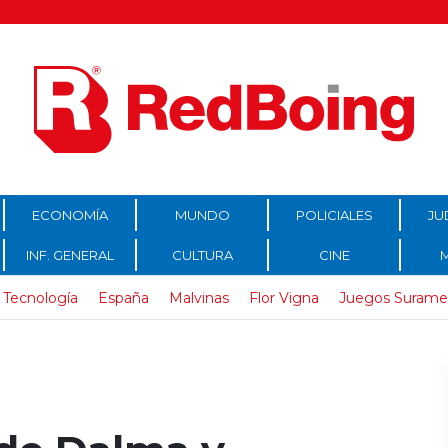
ECONOMÍA
MUNDO
POLICIALES
JU
INF. GENERAL
CULTURA
CINE
Tecnología
España
Malvinas
Flor Vigna
Juegos Surame