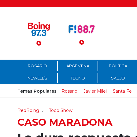
Menú Principal
ROSARIO
ARGENTINA
POLÍTICA
NEWELL’S
TECNO
SALUD
Temas Populares
Rosario
Javier Milei
Santa Fe
RedBoing
Todo Show
CASO MARADONA