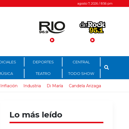
agosto 7, 2026 / 8:56 pm
DICIALES
DEPORTES
CENTRAL
MÚSICA
TEATRO
TODO SHOW
Inflación
Industria
Di María
Candela Arizaga
Lo más leído