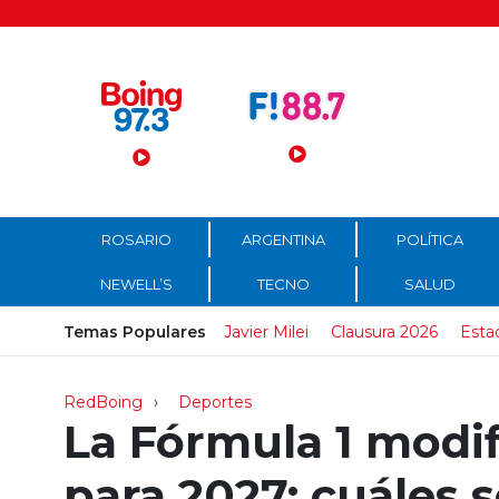
Menú Principal
ROSARIO
ARGENTINA
POLÍTICA
NEWELL’S
TECNO
SALUD
Temas Populares
Javier Milei
Clausura 2026
Esta
RedBoing
Deportes
La Fórmula 1 modif
para 2027: cuáles 