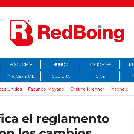
ECONOMÍA
MUNDO
POLICIALES
JU
INF. GENERAL
CULTURA
CINE
dos Unidos
Facundo Moyano
Cristina Kirchner
Incendio
ica el reglamento
son los cambios