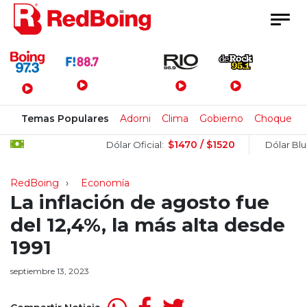
Menú Principal
Temas Populares
Adorni
Clima
Gobierno
Choque
$1470 / $1520
$
Dólar Oficial:
Dólar Blue:
RedBoing
Economía
La inflación de agosto fue
del 12,4%, la más alta desde
1991
septiembre 13, 2023