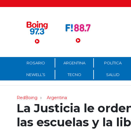
Menú Principal
ROSARIO
ARGENTINA
POLÍTICA
NEWELL’S
TECNO
SALUD
RedBoing
Argentina
La Justicia le ord
las escuelas y la l