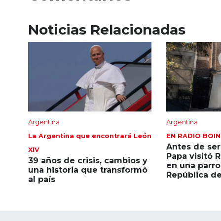
Noticias Relacionadas
Argentina
Argentina
La Argentina que encontrará León
EN RADIO BOI
Antes de ser
XIV
Papa visitó 
39 años de crisis, cambios y
en una parro
una historia que transformó
República de
al país