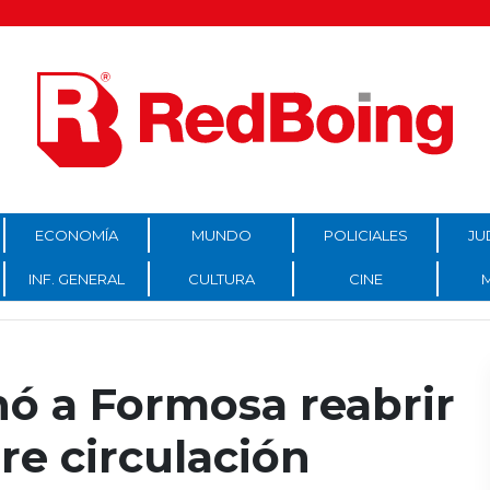
ECONOMÍA
MUNDO
POLICIALES
JU
INF. GENERAL
CULTURA
CINE
enó a Formosa reabrir
ibre circulación