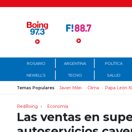
Menú Principal
ROSARIO
ARGENTINA
POLÍTICA
NEWELL’S
TECNO
SALUD
Temas Populares
Javier Milei
Clima
Papa León X
RedBoing
Economía
Las ventas en sup
autoservicios caye