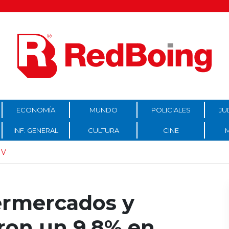
ECONOMÍA
MUNDO
POLICIALES
JU
INF. GENERAL
CULTURA
CINE
IV
ermercados y
ron un 9,8% en