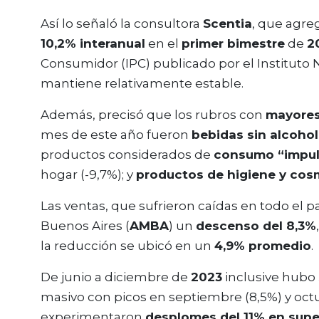
Así lo señaló la consultora
Scentia
, que agre
10,2% interanual
en el
primer bimestre
de
2
Consumidor (IPC) publicado por el Instituto N
mantiene relativamente estable.
Además, precisó que los rubros con
mayores
mes de este año fueron
bebidas sin alcohol
productos considerados de
consumo “impul
hogar (-9,7%); y
productos de higiene y cos
Las ventas, que sufrieron caídas en todo el p
Buenos Aires (
AMBA
) un
descenso del 8,3%
la reducción se ubicó en un
4,9% promedio
.
De junio a diciembre de
2023
inclusive hubo
masivo con picos en septiembre (8,5%) y oct
experimentaron
desplomes del 11% en sup