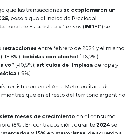
gó que las transacciones
se desplomaron un
025
, pese a que el Índice de Precios al
acional de Estadística y Censos (
INDEC
) se
 retracciones
entre febrero de 2024 y el mismo
(-18,8%);
bebidas con alcohol
(-16,2%);
sivo”
(-10,5%);
artículos de limpieza
de ropa y
mética
(-8%).
aís, registraron en el Área Metropolitana de
, mientras que en el resto del territorio argentino
siete meses de crecimiento
en el consumo
ubre (8%). En contraposición, durante
2024
se
ermercados y 15% en mayoristas
, de acuerdo a