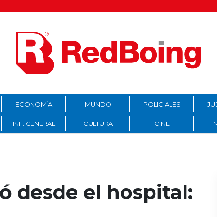
ECONOMÍA
MUNDO
POLICIALES
JU
INF. GENERAL
CULTURA
CINE
ó desde el hospital: