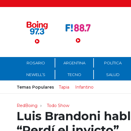
Menú Principal
ROSARIO
ARGENTINA
POLÍTICA
NEWELL’S
TECNO
SALUD
Temas Populares
Tapia
Infantino
RedBoing
Todo Show
Luis Brandoni habl
“Perdí el invicto”