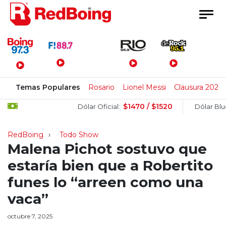
Menú Principal
Temas Populares
Rosario
Lionel Messi
Clausura 2026
$1470 / $1520
$
Dólar Oficial:
Dólar Blue:
RedBoing
Todo Show
Malena Pichot sostuvo que
estaría bien que a Robertito
funes lo “arreen como una
vaca”
octubre 7, 2025