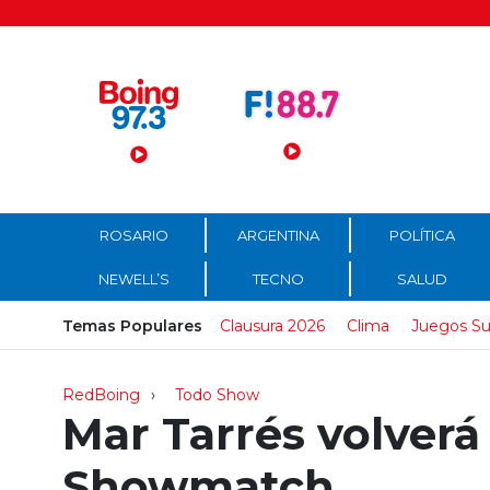
Menú Principal
ROSARIO
ARGENTINA
POLÍTICA
NEWELL’S
TECNO
SALUD
Temas Populares
Clausura 2026
Clima
Juegos Su
RedBoing
Todo Show
Mar Tarrés volverá
Showmatch