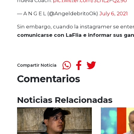
nueva Coach.
pic.twitter.com/3LhL2FQZ9o
— A N G E L (@AngeldebritoOk)
July 6, 2021
Sin embargo, cuando la instagramer se enter
comunicarse con LaFlia e informar sus gan
Compartir Noticia
Comentarios
Noticias Relacionadas