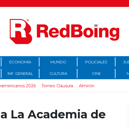
ECONOMÍA
MUNDO
POLICIALES
JU
INF. GENERAL
CULTURA
CINE
ramericanos 2026
Torneo Clausura
Almirón
 a La Academia de