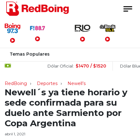
Menú Principal
Temas Populares
$1470 / $1520
$1
Dólar Oficial:
Dólar Blue:
RedBoing
Deportes
Newell’s
Newell´s ya tiene horario y
sede confirmada para su
duelo ante Sarmiento por
Copa Argentina
abril 1, 2021