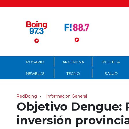
Menú Principal
ROSARIO
ARGENTINA
POLÍTICA
NEWELL’S
TECNO
SALUD
RedBoing
Información General
Objetivo Dengue: P
inversión provincia