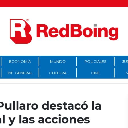
ECONOMÍA
MUNDO
POLICIALES
JU
INF. GENERAL
CULTURA
CINE
ullaro destacó la
l y las acciones