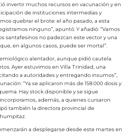
itió invertir muchos recursos en vacunación y en
icipación de instituciones intermedias y
amos quebrar el brote: el año pasado, a esta
o registramos ninguno”, apuntó. Y añadió: “Vamos
los santafesinos no padezcan este vector y una
ue, en algunos casos, puede ser mortal”.
emiológico alentador, aunque pidió cautela.
os. Ayer estuvimos en Villa Trinidad, una
acitando a autoridades y entregando insumos”,
unación: “Ya se aplicaron más de 158.000 dosis y
quema. Hay stock disponible y se sigue
o incorporamos, además, a quienes cursaron
ipó también la directora provincial de
Chumpitaz.
 comenzarán a desplegarse desde este martes en