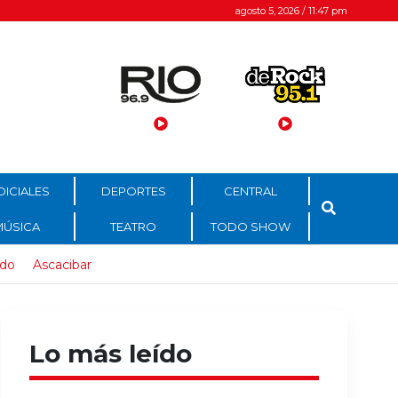
agosto 5, 2026 / 11:47 pm
DICIALES
DEPORTES
CENTRAL
MÚSICA
TEATRO
TODO SHOW
ido
Ascacibar
Lo más leído