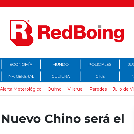
ECONOMÍA
MUNDO
POLICIALES
JU
INF. GENERAL
CULTURA
CINE
Alerta Meterológico
Quirno
Villaruel
Paredes
Julio de V
 Nuevo Chino será el