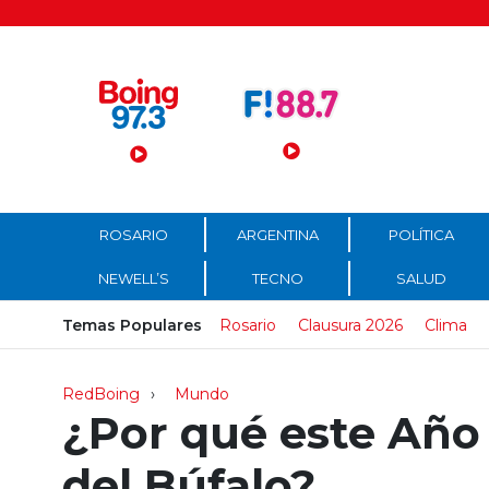
Menú Principal
ROSARIO
ARGENTINA
POLÍTICA
NEWELL’S
TECNO
SALUD
Temas Populares
Rosario
Clausura 2026
Clima
RedBoing
Mundo
¿Por qué este Año
del Búfalo?