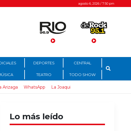
agosto 6, 2026 / 7:50 pm
DICIALES
DEPORTES
CENTRAL
MÚSICA
TEATRO
TODO SHOW
a Arizaga
WhatsApp
La Joaqui
Lo más leído