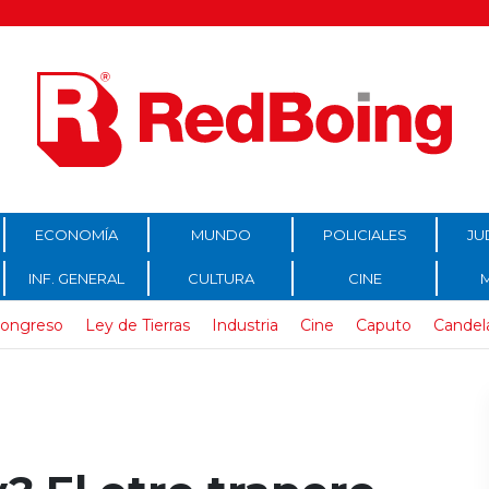
ECONOMÍA
MUNDO
POLICIALES
JU
INF. GENERAL
CULTURA
CINE
ongreso
Ley de Tierras
Industria
Cine
Caputo
Candel