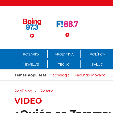
Menú Principal
ROSARIO
ARGENTINA
POLÍTICA
NEWELL’S
TECNO
SALUD
Temas Populares
Tecnología
Facundo Moyano
C
RedBoing
Rosario
VIDEO