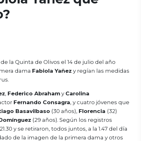
o?
e la Quinta de Olivos el 14 de julio del año
rimera dama
Fabiola Yañez
y regían las medidas
rus.
ez
,
Federico Abraham
y
Carolina
actor
Fernando Consagra
, y cuatro jóvenes que
tiago Basavilbaso
(30 años),
Florencia
(32)
 Domínguez
(29 años). Según los registros
1.30 y se retiraron, todos juntos, a la 1.47 del día
idado de la imagen de la primera dama y otros