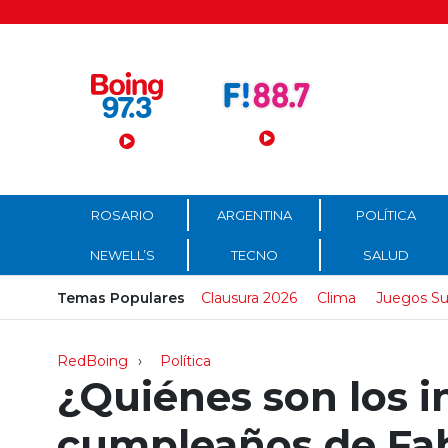
Menú Principal
ROSARIO
ARGENTINA
POLÍTICA
NEWELL’S
TECNO
SALUD
Temas Populares
Clausura 2026
Clima
Juegos Su
RedBoing
Política
¿Quiénes son los i
cumpleaños de Fab