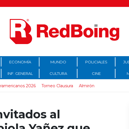
ECONOMÍA
MUNDO
POLICIALES
JU
INF. GENERAL
CULTURA
CINE
ramericanos 2026
Torneo Clausura
Almirón
nvitados al
iola Yañez que