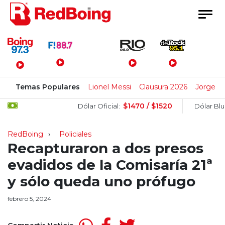
Menú Principal
Temas Populares
Lionel Messi
Clausura 2026
Jorge M
$1470 / $1520
$
Dólar Oficial:
Dólar Blue:
RedBoing
Policiales
Recapturaron a dos presos
evadidos de la Comisaría 21ª
y sólo queda uno prófugo
febrero 5, 2024