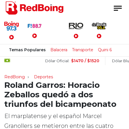
Menú Principal
Temas Populares
Balacera
Transporte
Quini 6
$1470 / $1520
$
Dólar Oficial:
Dólar Blue:
RedBoing
Deportes
Roland Garros: Horacio
Zeballos quedó a dos
triunfos del bicampeonato
El marplatense y el español Marcel
Granollers se metieron entre las cuatro