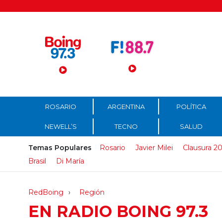
Menú Principal
ROSARIO
ARGENTINA
POLÍTICA
NEWELL’S
TECNO
SALUD
Temas Populares
Rosario
Javier Milei
Clausura 2
Brasil
Di María
RedBoing
Región
EN RADIO BOING 97.3