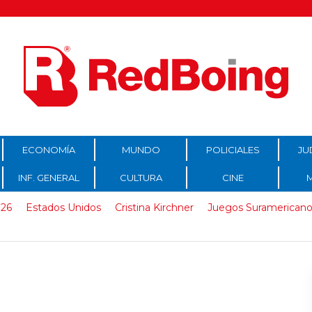
ECONOMÍA
MUNDO
POLICIALES
JU
INF. GENERAL
CULTURA
CINE
026
Estados Unidos
Cristina Kirchner
Juegos Suramericano