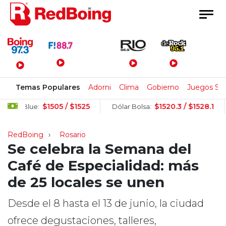
Menú Principal
Temas Populares
Adorni
Clima
Gobierno
Juegos Su
$1505 / $1525
$1520.3 / $1528.1
r Blue:
Dólar Bolsa:
Dó
RedBoing
Rosario
Se celebra la Semana del
Café de Especialidad: más
de 25 locales se unen
Desde el 8 hasta el 13 de junio, la ciudad
ofrece degustaciones, talleres,