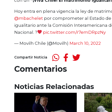
con un
“¡Viva Chile! El matrimonio igualitar
Hoy entra en plena vigencia la ley de matrim
@mbachelet
por comprometer al Estado de 
igualitario ante la Comisión Interamericana 
Nacional. ?
pic.twitter.com/r7emDRpzNy
— Movilh Chile (@Movilh)
March 10, 2022
Compartir Noticia
Comentarios
Noticias Relacionadas