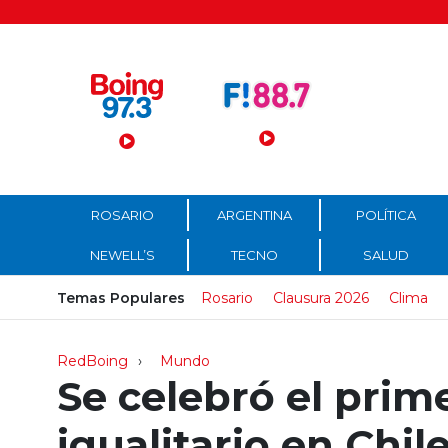
Menú Principal
ROSARIO
ARGENTINA
POLÍTICA
NEWELL’S
TECNO
SALUD
Temas Populares
Rosario
Clausura 2026
Clima
RedBoing
Mundo
Se celebró el pri
igualitario en Chil