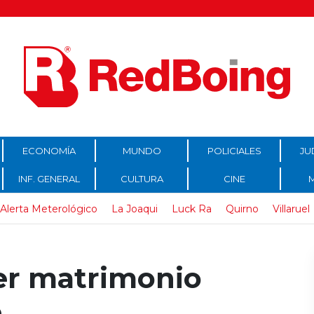
ECONOMÍA
MUNDO
POLICIALES
JU
INF. GENERAL
CULTURA
CINE
Alerta Meterológico
La Joaqui
Luck Ra
Quirno
Villaruel
mer matrimonio
e