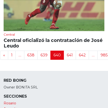
Central
Central oficializó la contratación de José
Leudo
Navegación de noticias
«
1
…
638
639
640
641
642
…
985
RED BOING
Owner BONITA SRL
SECCIONES
Rosario