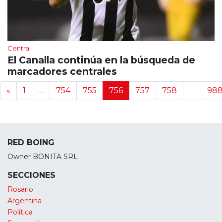
Central
El Canalla continúa en la búsqueda de
marcadores centrales
Navegación de noticias
«
1
…
754
755
756
757
758
…
98
RED BOING
Owner BONITA SRL
SECCIONES
Rosario
Argentina
Política