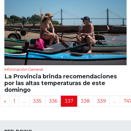
Información General
La Provincia brinda recomendaciones
por las altas temperaturas de este
domingo
Navegación de noticias
«
1
…
335
336
337
338
339
…
74