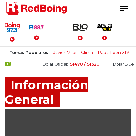
Menú Principal
Temas Populares
Javier Milei
Clima
Papa León XIV
$1470 / $1520
$1505 /
Dólar Oficial:
Dólar Blue:
Información
General