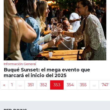
Información General
Buqué Sunset: el mega evento que
marcará el inicio del 2025
Navegación de noticias
«
1
…
351
352
353
354
355
…
747