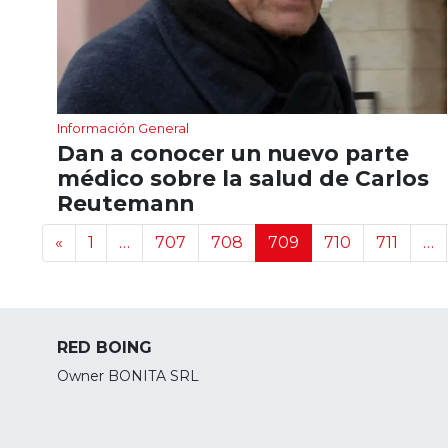
Información General
Dan a conocer un nuevo parte
médico sobre la salud de Carlos
Reutemann
Navegación de noticias
«
1
…
707
708
709
710
711
…
RED BOING
Owner BONITA SRL