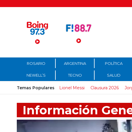
Menú Principal
ROSARIO
ARGENTINA
POLÍTICA
NEWELL’S
TECNO
SALUD
Temas Populares
Lionel Messi
Clausura 2026
Jor
Información Gene