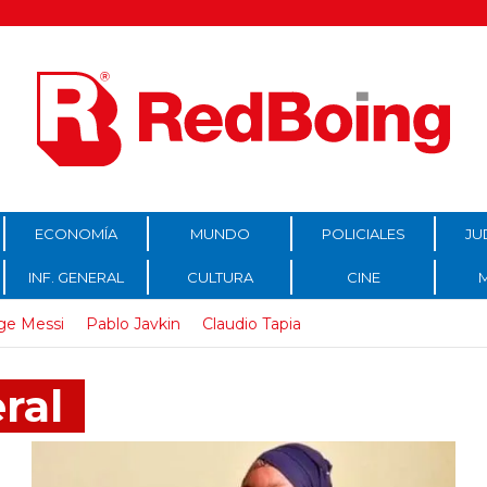
ECONOMÍA
MUNDO
POLICIALES
JU
INF. GENERAL
CULTURA
CINE
ge Messi
Pablo Javkin
Claudio Tapia
ral