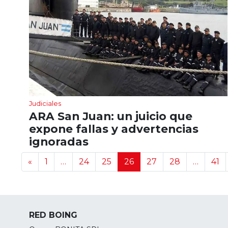
Judiciales
ARA San Juan: un juicio que
expone fallas y advertencias
ignoradas
Navegación de noticias
«
1
…
24
25
26
27
28
…
41
RED BOING