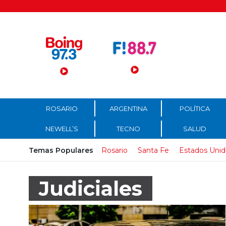
Menú Principal
ROSARIO
ARGENTINA
POLÍTICA
NEWELL’S
TECNO
SALUD
Temas Populares
Rosario
Santa Fe
Estados Unid
Judiciales