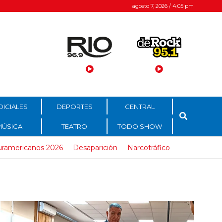
agosto 7, 2026 / 4:05 pm
DICIALES
DEPORTES
CENTRAL
MÚSICA
TEATRO
TODO SHOW
uramericanos 2026
Desaparición
Narcotráfico