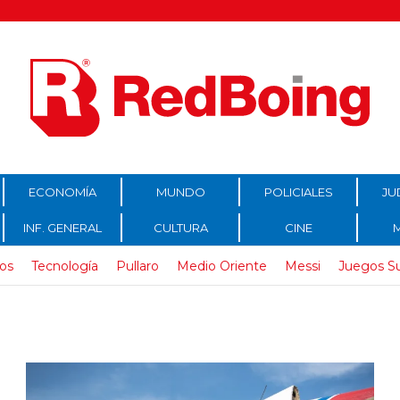
ECONOMÍA
MUNDO
POLICIALES
JU
INF. GENERAL
CULTURA
CINE
os
Tecnología
Pullaro
Medio Oriente
Messi
Juegos S