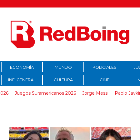
ECONOMÍA
MUNDO
POLICIALES
JU
INF. GENERAL
CULTURA
CINE
2026
Juegos Suramericanos 2026
Jorge Messi
Pablo Javki