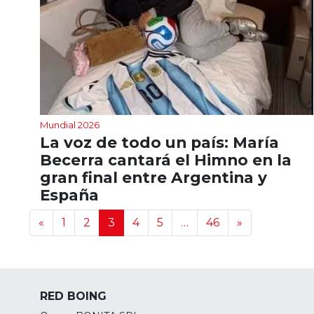
Mundial 2026
La voz de todo un país: María
Becerra cantará el Himno en la
gran final entre Argentina y
España
Navegación de noticias
«
1
2
3
4
5
…
46
»
RED BOING