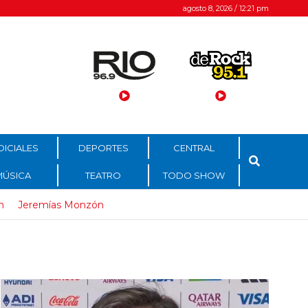
agosto 8, 2026 / 12:21 pm
DICIALES
DEPORTES
CENTRAL
MÚSICA
TEATRO
TODO SHOW
n
Jeremías Monzón