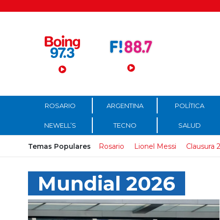
Menú Principal
ROSARIO
ARGENTINA
POLÍTICA
NEWELL’S
TECNO
SALUD
Temas Populares
Rosario
Lionel Messi
Clausura 
Mundial 2026