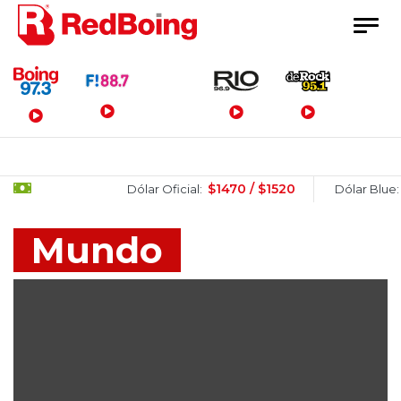
Menú Principal
$1470 / $1520
$1510 /
Dólar Oficial:
Dólar Blue:
Mundo