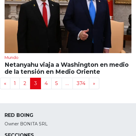
Mundo
Netanyahu viaja a Washington en medio
de la tensión en Medio Oriente
Navegación de noticias
«
1
2
3
4
5
…
374
»
RED BOING
Owner BONITA SRL
SECCIONES