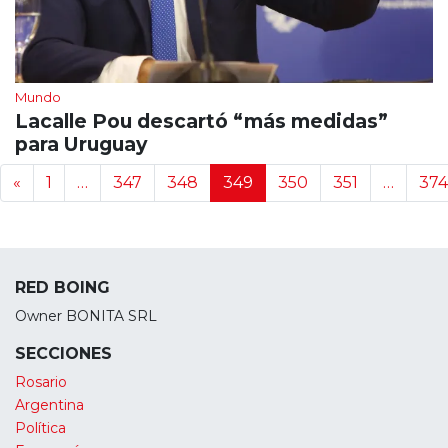
Mundo
Lacalle Pou descartó “más medidas”
para Uruguay
Navegación de noticias
«
1
…
347
348
349
350
351
…
374
RED BOING
Owner BONITA SRL
SECCIONES
Rosario
Argentina
Política