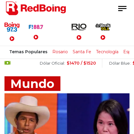
Menú Principal
Temas Populares
Rosario
Santa Fe
Tecnología
Espa
$1470 / $1520
$1505 / $1
Dólar Oficial:
Dólar Blue:
Mundo