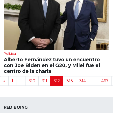
Política
Alberto Fernández tuvo un encuentro
con Joe Biden en el G20, y Milei fue el
centro de la charla
Navegación de noticias
«
1
…
310
311
312
313
314
…
467
RED BOING