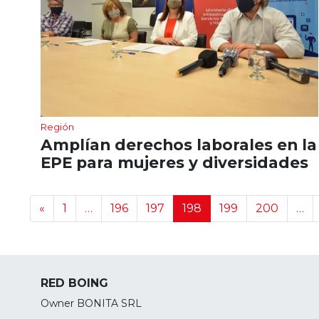
Región
Amplían derechos laborales en la
EPE para mujeres y diversidades
Navegación de noticias
«
1
…
196
197
198
199
200
…
RED BOING
Owner BONITA SRL