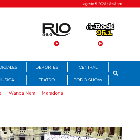
agosto 5, 2026 / 6:46 am
DICIALES
DEPORTES
CENTRAL
MÚSICA
TEATRO
TODO SHOW
al
Wanda Nara
Maradona