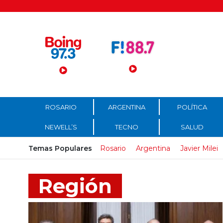
Menú Principal
ROSARIO
ARGENTINA
POLÍTICA
NEWELL’S
TECNO
SALUD
Temas Populares
Rosario
Argentina
Javier Milei
Región