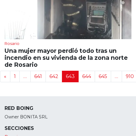
Rosario
Una mujer mayor perdió todo tras un
incendio en su vivienda de la zona norte
de Rosario
Navegación de noticias
«
1
…
641
642
643
644
645
…
910
RED BOING
Owner BONITA SRL
SECCIONES