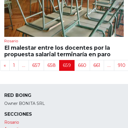
Rosario
El malestar entre los docentes por la
propuesta salarial terminaría en paro
Navegación de noticias
«
1
…
657
658
659
660
661
…
910
RED BOING
Owner BONITA SRL
SECCIONES
Rosario