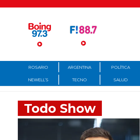
Menú Principal
ROSARIO
ARGENTINA
POLÍTICA
NEWELL’S
TECNO
SALUD
Todo Show