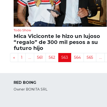
Todo Show
Mica Viciconte le hizo un lujoso
“regalo” de 300 mil pesos a su
futuro hijo
Navegación de noticias
«
1
…
561
562
563
564
565
…
RED BOING
Owner BONITA SRL