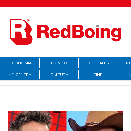
ECONOMÍA
MUNDO
POLICIALES
JU
INF. GENERAL
CULTURA
CINE