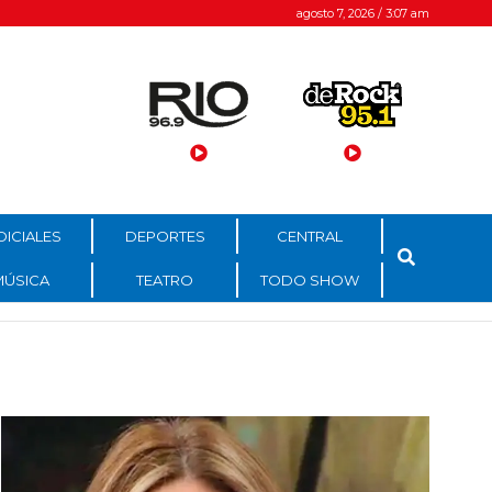
agosto 7, 2026 / 3:07 am
DICIALES
DEPORTES
CENTRAL
MÚSICA
TEATRO
TODO SHOW